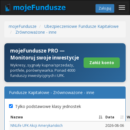
Tog
Zaloguj
navi
mojeFundusze
Ubezpieczeniowe Fundusze Kapitałowe
Zrównoważone - inne
mojeFundusze PRO —
Monitoruj swoje inwestycje
Załóż konto
Wykresy, sygnały kupna/sprzedaży,
portfele, porównywarka. Ponad 4000
funduszy inwestycyjnych i UFK.
Fundusze Kapitałowe - Zrównoważone - inne
Tylko podstawowe klasy jednostek
Nazwa
Data
W
NNLife UFK Akcji Amerykańskich
2026-08-06