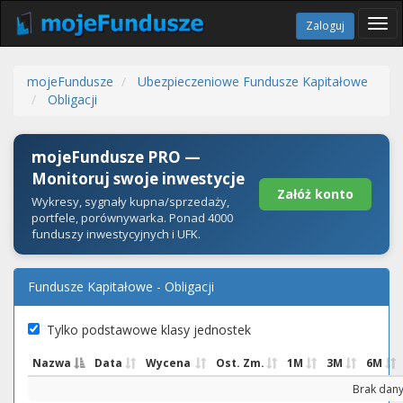
Tog
Zaloguj
navi
mojeFundusze
Ubezpieczeniowe Fundusze Kapitałowe
Obligacji
mojeFundusze PRO —
Monitoruj swoje inwestycje
Załóż konto
Wykresy, sygnały kupna/sprzedaży,
portfele, porównywarka. Ponad 4000
funduszy inwestycyjnych i UFK.
Fundusze Kapitałowe - Obligacji
Tylko podstawowe klasy jednostek
Nazwa
Data
Wycena
Ost. Zm.
1M
3M
6M
Brak dany