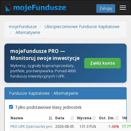
Tog
Zaloguj
navi
mojeFundusze
Ubezpieczeniowe Fundusze Kapitałowe
Alternatywne
mojeFundusze PRO —
Monitoruj swoje inwestycje
Załóż konto
Wykresy, sygnały kupna/sprzedaży,
portfele, porównywarka. Ponad 4000
funduszy inwestycyjnych i UFK.
Fundusze Kapitałowe - Alternatywne
Tylko podstawowe klasy jednostek
Nazwa
Data
Wycena
Ost. Zm.
1M
PKO UFK Quercus lev pro
2026-08-05
131.3 PLN
-1.66%
17.7