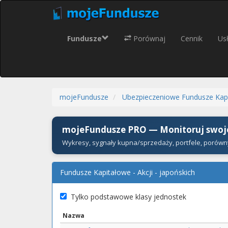
Fundusze
Porównaj
Cennik
Usł
mojeFundusze
Ubezpieczeniowe Fundusze Kap
mojeFundusze PRO — Monitoruj swoje
Wykresy, sygnały kupna/sprzedaży, portfele, porówn
Fundusze Kapitałowe - Akcji - japońskich
Tylko podstawowe klasy jednostek
Nazwa