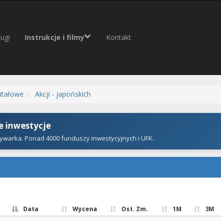
ugi
Instrukcje i filmy
Kontakt
itałowe
Akcji - japońskich
 inwestycje
ywarka. Ponad 4000 funduszy inwestycyjnych i UFK.
Data
Wycena
Ost. Zm.
1M
3M