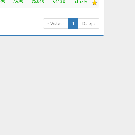
34%
7.67%
35.94%
64.13%
81.84%
« Wstecz
1
Dalej »