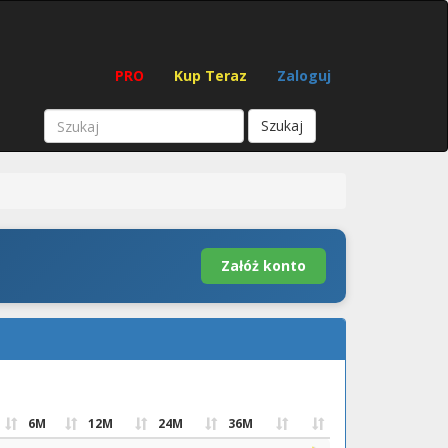
PRO
Kup Teraz
Zaloguj
Szukaj
Załóż konto
6M
12M
24M
36M