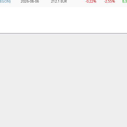
 AEGON)
2026-08-06
212.1 EUR
-0.22%
-2.55%
8.