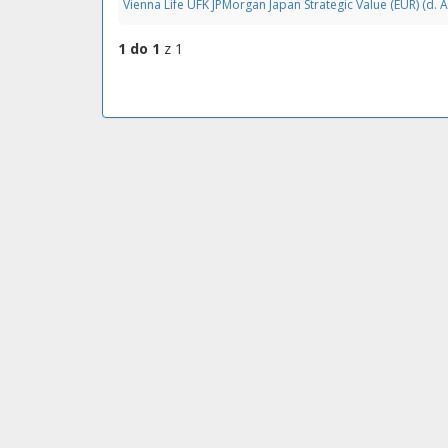
Vienna Life UFK JPMorgan Japan Strategic Value (EUR) (d.
1 do 1
z 1