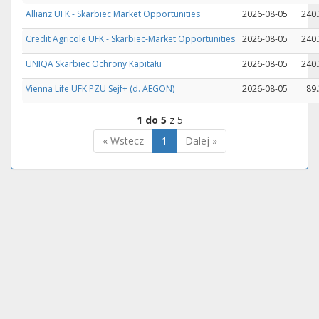
Allianz UFK - Skarbiec Market Opportunities
2026-08-05
240.
Credit Agricole UFK - Skarbiec-Market Opportunities
2026-08-05
240.
UNIQA Skarbiec Ochrony Kapitału
2026-08-05
240.
Vienna Life UFK PZU Sejf+ (d. AEGON)
2026-08-05
89
1 do 5
z 5
« Wstecz
1
Dalej »