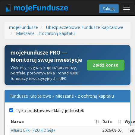
Tog
Zaloguj
navi
mojeFundusze
Ubezpieczeniowe Fundusze Kapitałowe
Mieszane - z ochroną kapitału
mojeFundusze PRO —
Monitoruj swoje inwestycje
Załóż konto
Wykresy, sygnały kupna/sprzedaży,
portfele, porównywarka. Ponad 4000
funduszy inwestycyjnych i UFK.
Fundusze Kapitałowe - Mieszane - z ochroną kapitału
Tylko podstawowe klasy jednostek
Nazwa
Data
Wyce
Allianz UFK - PZU FIO Sejf+
2026-08-05
89