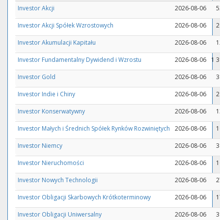
Investor Akcji
2026-08-06
5
Investor Akcji Spółek Wzrostowych
2026-08-06
2
Investor Akumulacji Kapitału
2026-08-06
1
Investor Fundamentalny Dywidend i Wzrostu
2026-08-06
1 3
Investor Gold
2026-08-06
3
Investor Indie i Chiny
2026-08-06
2
Investor Konserwatywny
2026-08-06
1
Investor Małych i Średnich Spółek Rynków Rozwiniętych
2026-08-06
1
Investor Niemcy
2026-08-06
3
Investor Nieruchomości
2026-08-06
1
Investor Nowych Technologii
2026-08-06
2
Investor Obligacji Skarbowych Krótkoterminowy
2026-08-06
1
Investor Obligacji Uniwersalny
2026-08-06
3