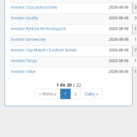
Investor Oszczędnościowy
2026-08-06
3
Investor Quality
2026-08-06
3
Investor Rynków Wschodzących
2026-08-06
1
Investor Surowcowy
2026-08-06
1
Investor Top Małych i Średnich Spółek
2026-08-06
7
Investor Turcja
2026-08-06
1
Investor Value
2026-08-06
1
1 do 20
z 22
« Wstecz
1
2
Dalej »