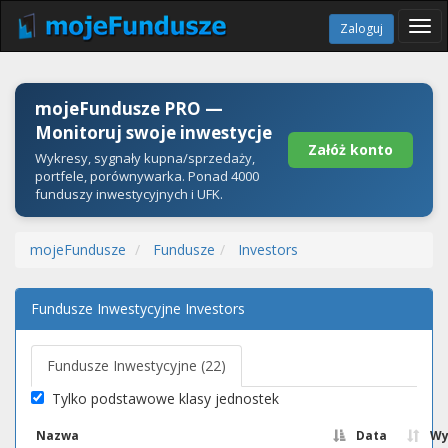
Tog
Zaloguj
navi
mojeFundusze PRO —
Monitoruj swoje inwestycje
Załóż konto
Wykresy, sygnały kupna/sprzedaży,
portfele, porównywarka. Ponad 4000
funduszy inwestycyjnych i UFK.
mojeFundusze
Fundusze
Investors
Fundusze Inwestycyjne Investors
Fundusze Inwestycyjne (22)
Tylko podstawowe klasy jednostek
Nazwa
Data
Wy