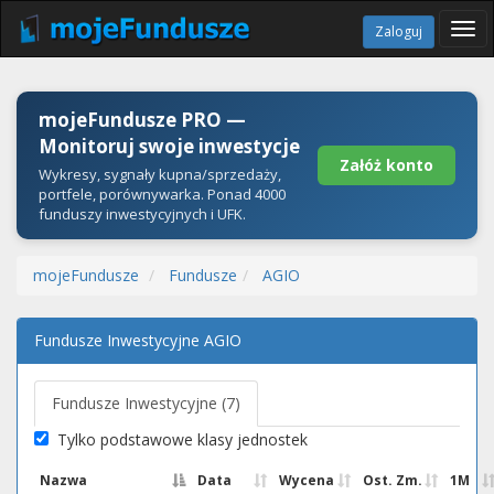
Tog
Zaloguj
navi
mojeFundusze PRO —
Monitoruj swoje inwestycje
Załóż konto
Wykresy, sygnały kupna/sprzedaży,
portfele, porównywarka. Ponad 4000
funduszy inwestycyjnych i UFK.
mojeFundusze
Fundusze
AGIO
Fundusze Inwestycyjne AGIO
Fundusze Inwestycyjne (7)
Tylko podstawowe klasy jednostek
Nazwa
Data
Wycena
Ost. Zm.
1M