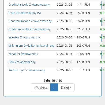
Credit Agricole Zrównoważony
2026-08-06
411.1 PLN
0.3
Erste Zrównoważony (A)
2026-08-06
52.6 PLN
0.1
Generali Korona Zrównoważony
2026-08-06
597.8 PLN
0.2
Goldman Sachs Zrównoważony
2026-08-06
623.6 PLN
0.2
Investor Zrównoważony
2026-08-06
1 180.6 PLN
0.0
Millennium Cyklu Koniunkturalnego
2026-08-06
305.0 PLN
0.2
Pekao Zrównoważony
2026-08-06
218.0 PLN
0.2
PZU Zrównoważony
2026-08-06
125.8 PLN
0.2
Rockbridge Zrównoważony
2026-08-06
3.7 PLN
0.2
1 do 10
z 10
« Wstecz
1
Dalej »