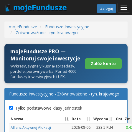
Tog
Zaloguj
navi
mojeFundusze
Fundusze Inwestycyjne
Zrównoważone - ryn. krajowego
mojeFundusze PRO —
Monitoruj swoje inwestycje
Załóż konto
Wykresy, sygnały kupna/sprzedaży,
portfele, porównywarka. Ponad 4000
funduszy inwestycyjnych i UFK.
Fundusze Inwestycyjne - Zrównoważone - ryn. krajowego
Tylko podstawowe klasy jednostek
Nazwa
Data
Wycena
Ost. Zm.
Allianz Aktywnej Alokacji
2026-08-06
233.5 PLN
0.4