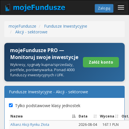
Tog
Zaloguj
navi
mojeFundusze
Fundusze Inwestycyjne
Akcji - sektorowe
mojeFundusze PRO —
Monitoruj swoje inwestycje
Załóż konto
Wykresy, sygnały kupna/sprzedaży,
portfele, porównywarka. Ponad 4000
funduszy inwestycyjnych i UFK.
Fundusze Inwestycyjne - Akcji - sektorowe
Tylko podstawowe klasy jednostek
Nazwa
Data
Wycena
Ost
Allianz Akcji Rynku Złota
2026-08-04
167.1 PLN