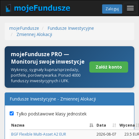
Tog
Zaloguj
navi
mojeFundusze
Fundusze Inwestycyjne
Zmiennej Alokacji
mojeFundusze PRO —
Monitoruj swoje inwestycje
Załóż konto
Wykresy, sygnały kupna/sprzedaży,
portfele, porównywarka. Ponad 4000
funduszy inwestycyjnych i UFK.
Fundusze Inwestycyjne - Zmiennej Alokacji
Tylko podstawowe klasy jednostek
Nazwa
Data
Wycena
BGF Flexible Multi-Asset A2 EUR
2026-08-07
23.5 EU