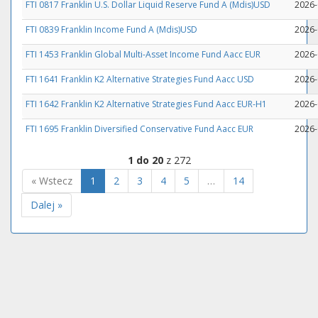
FTI 0817 Franklin U.S. Dollar Liquid Reserve Fund A (Mdis)USD
2026-
FTI 0839 Franklin Income Fund A (Mdis)USD
2026-
FTI 1453 Franklin Global Multi-Asset Income Fund Aacc EUR
2026-
FTI 1641 Franklin K2 Alternative Strategies Fund Aacc USD
2026-
FTI 1642 Franklin K2 Alternative Strategies Fund Aacc EUR-H1
2026-
FTI 1695 Franklin Diversified Conservative Fund Aacc EUR
2026-
1 do 20
z 272
« Wstecz
1
2
3
4
5
…
14
Dalej »