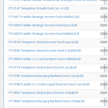
FTI 0147 Templeton Growth Fund, Inc. A USD
2026-
FTI 0427 Franklin Strategic Income Fund A(Mdis) USD
2026-
FTI 0428 Franklin Strategic Income Fund A(acc) EUR
2026-
FTI 0429 Franklin Strategic Income Fund A(Mdis) EUR
2026-
FTI 0578 Templeton Global Income Fund A(acc)USD
2026-
FTI 0580 Templeton Global Income Fund A (Qdis)USD
2026-
FTI 0638 Franklin U.S. Low Duration Fund A (Mdis)USD
2026-
FTI 0778 Templeton Global (Euro) Fund A (acc)EUR
2026-
FTI 0785 Templeton Emerging Markets Fund A (acc)USD
2026-
FTI 0788 Franklin U.S. Dollar Liquid Reserve Fund A (acc)USD
2026-
FTI 0802 Templeton Global (Euro) Fund A (Ydis)EUR
2026-
FTI 0806 Templeton Emerging Markets Fund A (Ydis)USD
2026-