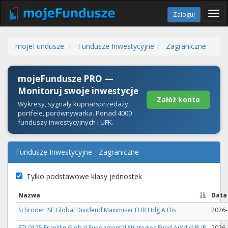
Tog
Zaloguj
navi
mojeFundusze
Fundusze Inwestycyjne
Zagraniczne
mojeFundusze PRO —
Monitoruj swoje inwestycje
Załóż konto
Wykresy, sygnały kupna/sprzedaży,
portfele, porównywarka. Ponad 4000
funduszy inwestycyjnych i UFK.
Fundusze Inwestycyjne - Zagraniczne
Tylko podstawowe klasy jednostek
Nazwa
Data
Schroder ISF Global Dividend Maximiser EUR Hdg A Dis
2026-
FTI 0125 Franklin Global Fundamental Strategies Fund A(Ydis) EUR
2026-