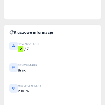
📋
Kluczowe informacje
RYZYKO (SRI)
⚠️
/ 7
2
BENCHMARK
🏁
Brak
OPŁATA STAŁA
💸
2.00%