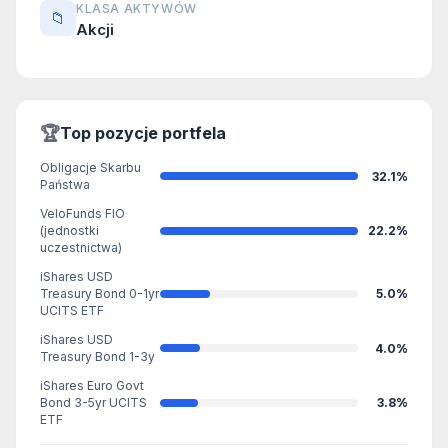
KLASA AKTYWÓW
📁
Akcji
🏆
Top pozycje portfela
Obligacje Skarbu
32.1%
Państwa
VeloFunds FIO
(jednostki
22.2%
uczestnictwa)
iShares USD
Treasury Bond 0-1yr
5.0%
UCITS ETF
iShares USD
4.0%
Treasury Bond 1-3y
iShares Euro Govt
Bond 3-5yr UCITS
3.8%
ETF