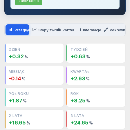
Załóż konto
📊
📈
💼
ℹ️
🔗
Przegląd
Stopy zwrotu
Portfel
Informacje
Pokrewne
DZIEŃ
TYDZIEŃ
+0.32
+0.63
%
%
MIESIĄC
KWARTAŁ
-0.14
+2.63
%
%
PÓŁ ROKU
ROK
+1.87
+8.25
%
%
2 LATA
3 LATA
+16.65
+24.65
%
%