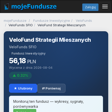
Tog
Zaloguj
navi
mojeFundusze
Fundusze Inwestycyjne
VeloFunds
VeloFunds SFIO
VeloFund Strategii Mieszanych
VeloFund Strategii Mieszanych
VeloFunds SFIO
Fundusz Inwestycyjny
56,18
PLN
Wycena z dnia 2026-08-04
▲ 0.32%
★ Ulubiony
⇄ Porównaj
Monitoruj ten fundusz — wykresy, sygnały,
porównywarka