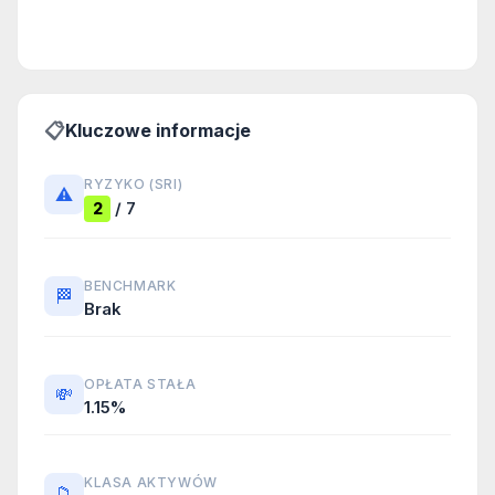
📋
Kluczowe informacje
RYZYKO (SRI)
⚠️
/ 7
2
BENCHMARK
🏁
Brak
OPŁATA STAŁA
💸
1.15%
KLASA AKTYWÓW
📁