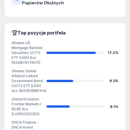
Papierów Dłużnych
🏆
Top pozycje portfela
iShares US
Mortgage Backed
Securities UCITS
17.2%
ETF (USD) Acc
(IE00BYXYYN70)
iShares Global
Inflation Linked
Government Bond
9.3%
UCITS ETF (USD)
Acc (IE00B3B8PX14)
Global Evolution
Frontier Markets I
8.1%
(EUR) Acc
(LU0501220262)
DNCA Finance -
DNCA Invest