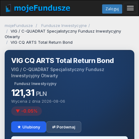
Tog
Zaloguj
navi
mojeFundusze
Fundusze Inwestycyjne
VIG / C-QUADRAT Specjalistyczny Fundusz Inwestycyjny
Otwarty
VIG CQ ARTS Total Return Bond
VIG CQ ARTS Total Return Bond
VIG / C-QUADRAT Specjalistyczny Fundusz
Inwestycyjny Otwarty
Fundusz Inwestycyjny
121,31
PLN
Wycena z dnia 2026-08-06
▼ -0.05%
★ Ulubiony
⇄ Porównaj