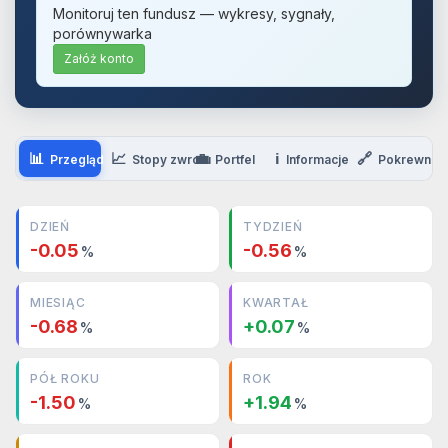
Monitoruj ten fundusz — wykresy, sygnały,
porównywarka
Załóż konto
📊
📈
💼
ℹ️
🔗
Przegląd
Stopy zwrotu
Portfel
Informacje
Pokrewne
DZIEŃ
TYDZIEŃ
-0.05
-0.56
%
%
MIESIĄC
KWARTAŁ
-0.68
+0.07
%
%
PÓŁ ROKU
ROK
-1.50
+1.94
%
%