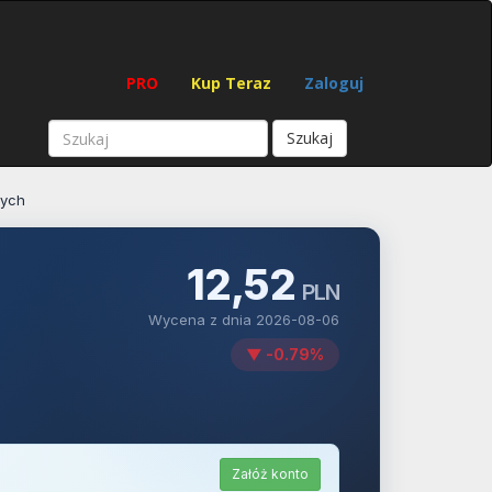
PRO
Kup Teraz
Zaloguj
Szukaj
cych
12,52
PLN
Wycena z dnia 2026-08-06
▼ -0.79%
Załóż konto