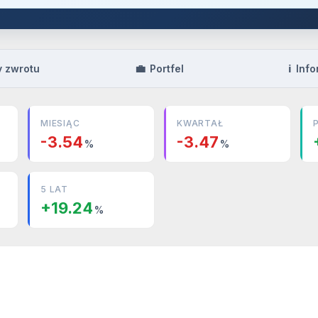
💼
ℹ️
y zwrotu
Portfel
Info
MIESIĄC
KWARTAŁ
-3.54
-3.47
%
%
5 LAT
+19.24
%