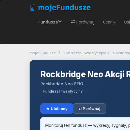
Fundusze
Porównaj
Cennik
Usł
mojeFundusze
Fundusze Inwestycyjne
Rockbrid
Rockbridge Neo Akcj
Rockbridge Neo SFIO
Fundusz Inwestycyjny
★ Ulubiony
⇄ Porównaj
Monitoruj ten fundusz — wykresy, sygnały