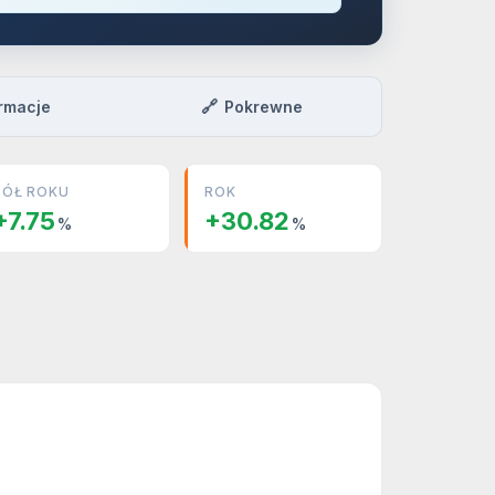
🔗
rmacje
Pokrewne
PÓŁ ROKU
ROK
+7.75
+30.82
%
%