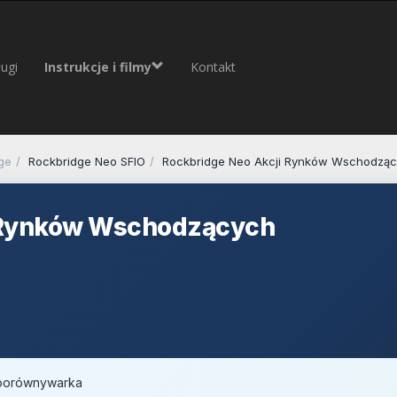
ugi
Instrukcje i filmy
Kontakt
ge
Rockbridge Neo SFIO
Rockbridge Neo Akcji Rynków Wschodzą
i Rynków Wschodzących
, porównywarka