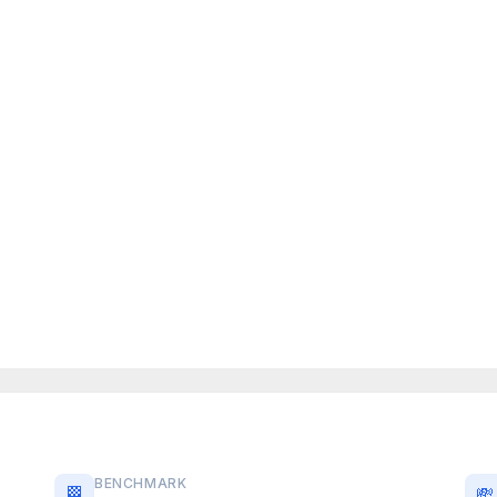
BENCHMARK
🏁
💸