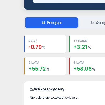
📊
📈
Przegląd
Stop
DZIEŃ
TYDZIEŃ
-0.79
+3.21
%
%
2 LATA
3 LATA
+55.72
+58.08
%
%
📉
Wykres wyceny
Nie udało się wczytać wykresu.