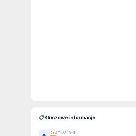
📋
Kluczowe informacje
RYZYKO (SRI)
⚠️