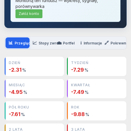
Monitoruj ten fundusz — wykresy, sygnały,
porównywarka
Załóż konto
📊
📈
💼
ℹ️
🔗
Przegląd
Stopy zwrotu
Portfel
Informacje
Pokrewne
DZIEŃ
TYDZIEŃ
-2.31
-7.29
%
%
MIESIĄC
KWARTAŁ
-4.95
-7.49
%
%
PÓŁ ROKU
ROK
-7.61
-9.88
%
%
2 LATA
3 LATA