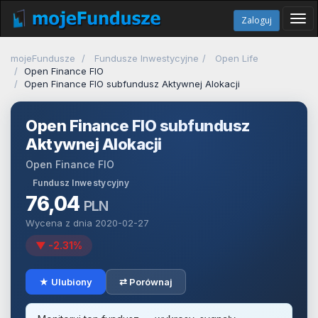
Tog
Zaloguj
navi
mojeFundusze
Fundusze Inwestycyjne
Open Life
Open Finance FIO
Open Finance FIO subfundusz Aktywnej Alokacji
Open Finance FIO subfundusz
Aktywnej Alokacji
Open Finance FIO
Fundusz Inwestycyjny
76,04
PLN
Wycena z dnia 2020-02-27
▼ -2.31%
★ Ulubiony
⇄ Porównaj