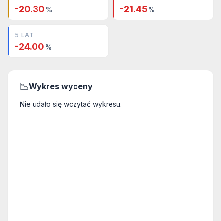
-20.30
-21.45
%
%
5 LAT
-24.00
%
📉
Wykres wyceny
Nie udało się wczytać wykresu.