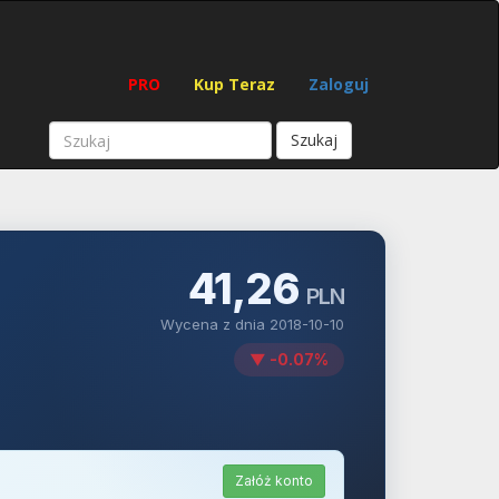
PRO
Kup Teraz
Zaloguj
Szukaj
41,26
PLN
Wycena z dnia 2018-10-10
▼ -0.07%
Załóż konto