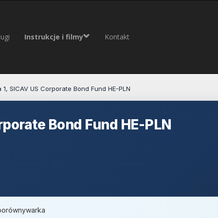
ugi
Instrukcje i filmy
Kontakt
 1, SICAV US Corporate Bond Fund HE-PLN
rporate Bond Fund HE-PLN
, porównywarka