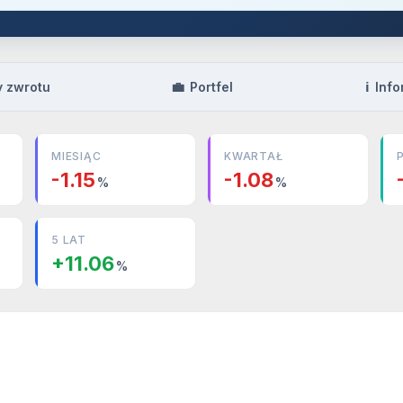
💼
ℹ️
y zwrotu
Portfel
Info
MIESIĄC
KWARTAŁ
-1.15
-1.08
%
%
5 LAT
+11.06
%