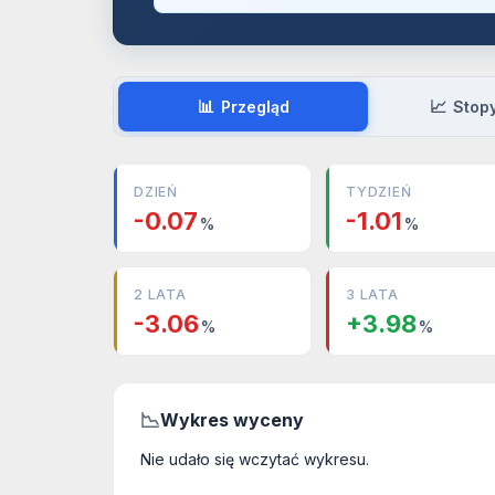
📊
📈
Przegląd
Stop
DZIEŃ
TYDZIEŃ
-0.07
-1.01
%
%
2 LATA
3 LATA
-3.06
+3.98
%
%
📉
Wykres wyceny
Nie udało się wczytać wykresu.