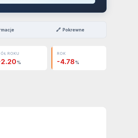
🔗
rmacje
Pokrewne
PÓŁ ROKU
ROK
-2.20
-4.78
%
%