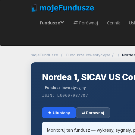
Fundusze
Porównaj
Cennik
Usł
mojeFundusze
Fundusze Inwestycyjne
Nordea
Nordea 1, SICAV US Co
Fundusz Inwestycyjny
ISIN: LU0607987707
★ Ulubiony
⇄ Porównaj
Monitoruj ten fundusz — wykresy, sygnały