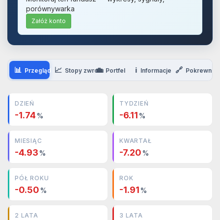
porównywarka
Załóż konto
📊
📈
💼
ℹ️
🔗
Przegląd
Stopy zwrotu
Portfel
Informacje
Pokrewne
DZIEŃ
TYDZIEŃ
-1.74
-6.11
%
%
MIESIĄC
KWARTAŁ
-4.93
-7.20
%
%
PÓŁ ROKU
ROK
-0.50
-1.91
%
%
2 LATA
3 LATA