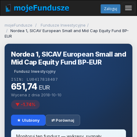
Tog
Zaloguj
navi
mojeFundusze
Fundusze Inwestycyjne
Nordea 1, SICAV European Small and Mid Cap Equity Fund BP-
EUR
Nordea 1, SICAV European Small and
Mid Cap Equity Fund BP-EUR
Fundusz Inwestycyjny
ISIN: LU0417818407
651,74
EUR
Wycena z dnia 2018-10-10
▼ -1.74%
★ Ulubiony
⇄ Porównaj
Monitoruj ten fundusz — wykresy, sygnały,