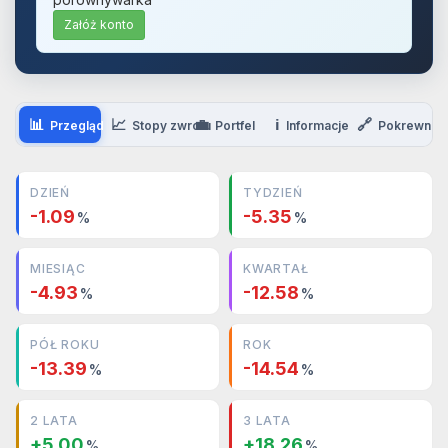
Załóż konto
📊
📈
💼
ℹ️
🔗
Przegląd
Stopy zwrotu
Portfel
Informacje
Pokrewne
DZIEŃ
TYDZIEŃ
-1.09
-5.35
%
%
MIESIĄC
KWARTAŁ
-4.93
-12.58
%
%
PÓŁ ROKU
ROK
-13.39
-14.54
%
%
2 LATA
3 LATA
+5.00
+18.26
%
%