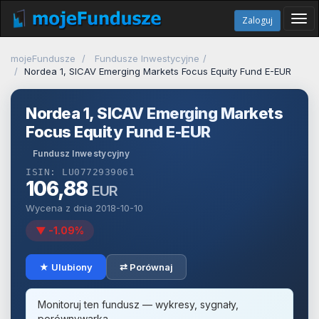
Tog
Zaloguj
navi
mojeFundusze
Fundusze Inwestycyjne
Nordea 1, SICAV Emerging Markets Focus Equity Fund E-EUR
Nordea 1, SICAV Emerging Markets
Focus Equity Fund E-EUR
Fundusz Inwestycyjny
ISIN: LU0772939061
106,88
EUR
Wycena z dnia 2018-10-10
▼ -1.09%
★ Ulubiony
⇄ Porównaj
Monitoruj ten fundusz — wykresy, sygnały,
porównywarka