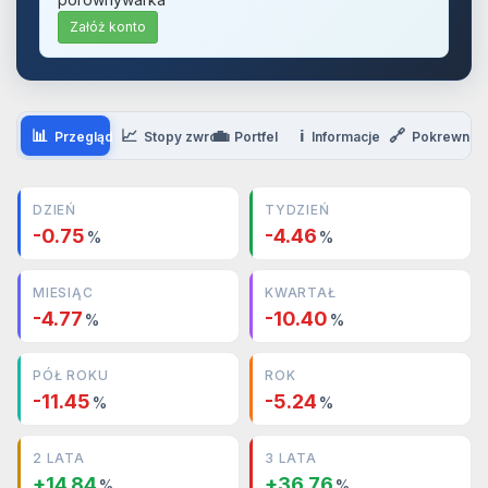
Załóż konto
📊
📈
💼
ℹ️
🔗
Przegląd
Stopy zwrotu
Portfel
Informacje
Pokrewne
DZIEŃ
TYDZIEŃ
-0.75
-4.46
%
%
MIESIĄC
KWARTAŁ
-4.77
-10.40
%
%
PÓŁ ROKU
ROK
-11.45
-5.24
%
%
2 LATA
3 LATA
+14.84
+36.76
%
%