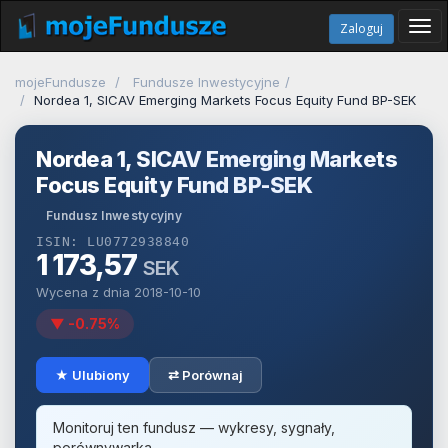
Tog
Zaloguj
navi
mojeFundusze
Fundusze Inwestycyjne
Nordea 1, SICAV Emerging Markets Focus Equity Fund BP-SEK
Nordea 1, SICAV Emerging Markets
Focus Equity Fund BP-SEK
Fundusz Inwestycyjny
ISIN: LU0772938840
1 173,57
SEK
Wycena z dnia 2018-10-10
▼ -0.75%
★ Ulubiony
⇄ Porównaj
Monitoruj ten fundusz — wykresy, sygnały,
porównywarka