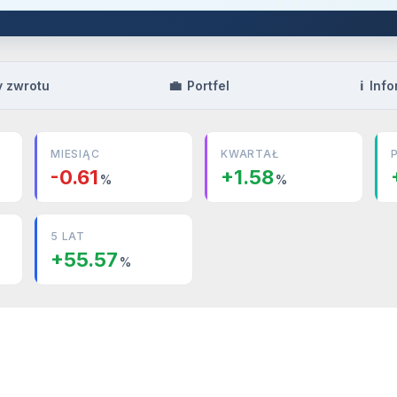
💼
ℹ️
y zwrotu
Portfel
Info
MIESIĄC
KWARTAŁ
-0.61
+1.58
%
%
5 LAT
+55.57
%