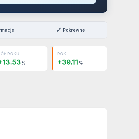
🔗
rmacje
Pokrewne
PÓŁ ROKU
ROK
+13.53
+39.11
%
%