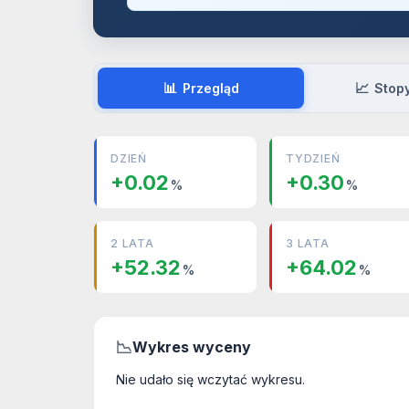
📊
📈
Przegląd
Stop
DZIEŃ
TYDZIEŃ
+0.02
+0.30
%
%
2 LATA
3 LATA
+52.32
+64.02
%
%
📉
Wykres wyceny
Nie udało się wczytać wykresu.