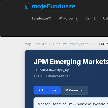
Fundusze
Porównaj
Cennik
Usł
mojeFundusze
Fundusze Inwestycyjne
JPM Em
JPM Emerging Markets 
Fundusz Inwestycyjny
ISIN: LU0862449690
★ Ulubiony
⇄ Porównaj
Monitoruj ten fundusz — wykresy, sygnały