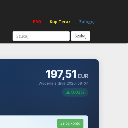
PRO
Kup Teraz
Zaloguj
Szukaj
197,51
EUR
Wycena z dnia 2026-08-07
▲ 0.02%
Załóż konto