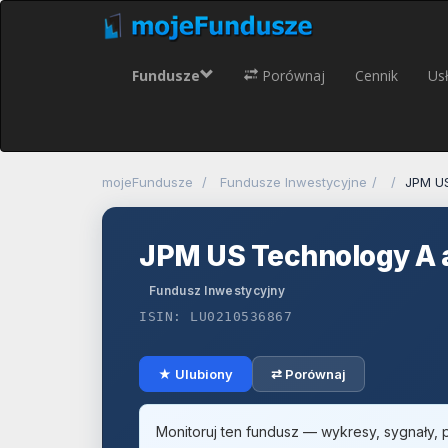
Fundusze
Porównaj
Cennik
Usł
mojeFundusze
Fundusze Inwestycyjne
JPM US
JPM US Technology A 
Fundusz Inwestycyjny
ISIN: LU0210536867
★ Ulubiony
⇄ Porównaj
Monitoruj ten fundusz — wykresy, sygnały