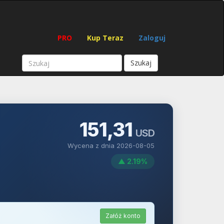
PRO
Kup Teraz
Zaloguj
Szukaj
151,31
USD
Wycena z dnia 2026-08-05
▲ 2.19%
Załóż konto