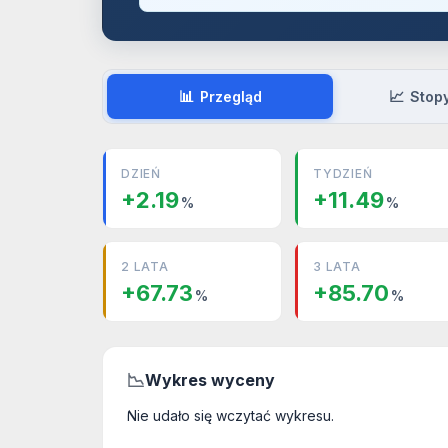
📊
📈
Przegląd
Stop
DZIEŃ
TYDZIEŃ
+2.19
+11.49
%
%
2 LATA
3 LATA
+67.73
+85.70
%
%
📉
Wykres wyceny
Nie udało się wczytać wykresu.