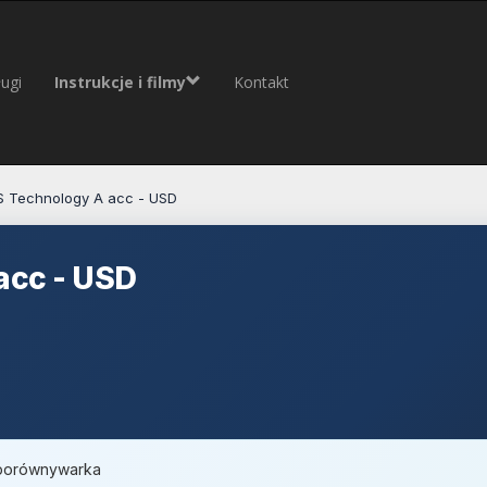
ugi
Instrukcje i filmy
Kontakt
 Technology A acc - USD
acc - USD
, porównywarka