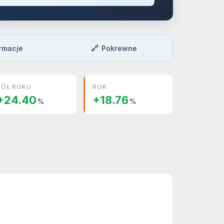
🔗
rmacje
Pokrewne
PÓŁ ROKU
ROK
+24.40
+18.76
%
%