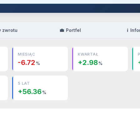
💼
ℹ️
y zwrotu
Portfel
Info
MIESIĄC
KWARTAŁ
-6.72
+2.98
%
%
5 LAT
+56.36
%