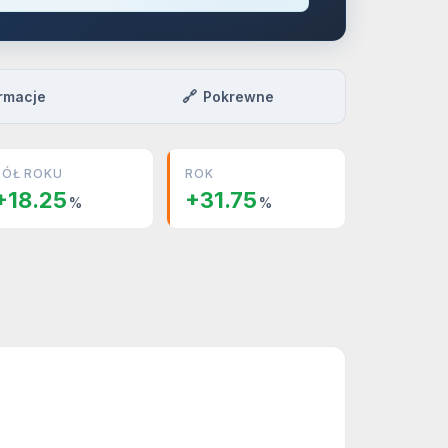
🔗
rmacje
Pokrewne
PÓŁ ROKU
ROK
+18.25
+31.75
%
%