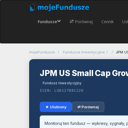
Fundusze
Porównaj
Cennik
Usł
mojeFundusze
Fundusze Inwestycyjne
JPM US
JPM US Small Cap Gro
Fundusz Inwestycyjny
ISIN: LU0117881226
★ Ulubiony
⇄ Porównaj
Monitoruj ten fundusz — wykresy, sygnały