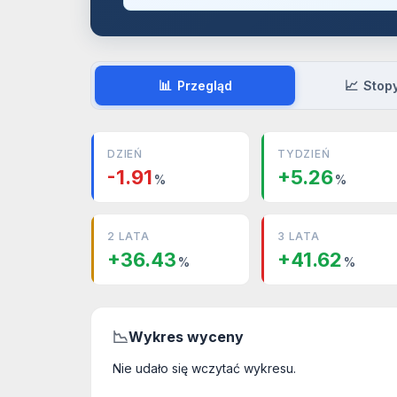
📊
📈
Przegląd
Stop
DZIEŃ
TYDZIEŃ
-1.91
+5.26
%
%
2 LATA
3 LATA
+36.43
+41.62
%
%
📉
Wykres wyceny
Nie udało się wczytać wykresu.