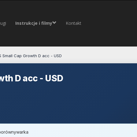
ugi
Instrukcje i filmy
Kontakt
 Small Cap Growth D acc - USD
wth D acc - USD
, porównywarka