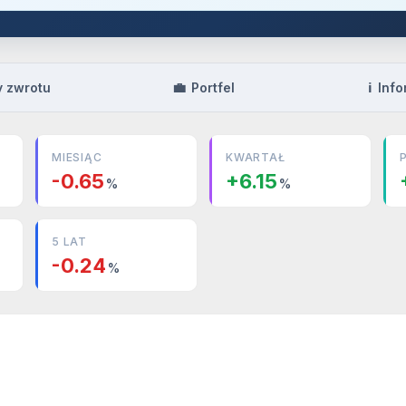
💼
ℹ️
y zwrotu
Portfel
Info
MIESIĄC
KWARTAŁ
-0.65
+6.15
%
%
5 LAT
-0.24
%