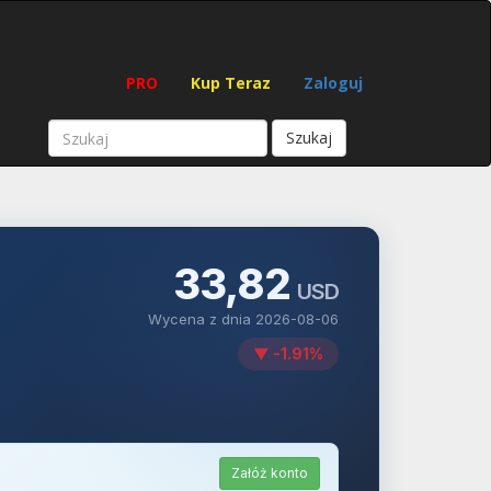
PRO
Kup Teraz
Zaloguj
Szukaj
33,82
USD
Wycena z dnia 2026-08-06
▼ -1.91%
Załóż konto