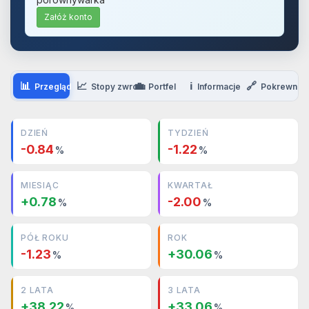
Załóż konto
📊
📈
💼
ℹ️
🔗
Przegląd
Stopy zwrotu
Portfel
Informacje
Pokrewne
DZIEŃ
TYDZIEŃ
-0.84
-1.22
%
%
MIESIĄC
KWARTAŁ
+0.78
-2.00
%
%
PÓŁ ROKU
ROK
-1.23
+30.06
%
%
2 LATA
3 LATA
+38.22
+33.06
%
%