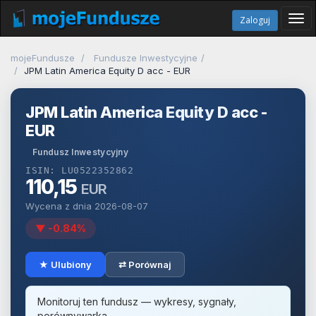
Tog
Zaloguj
navi
mojeFundusze
Fundusze Inwestycyjne
JPM Latin America Equity D acc - EUR
JPM Latin America Equity D acc -
EUR
Fundusz Inwestycyjny
ISIN: LU0522352862
110,15
EUR
Wycena z dnia 2026-08-07
▼ -0.84%
★ Ulubiony
⇄ Porównaj
Monitoruj ten fundusz — wykresy, sygnały,
porównywarka