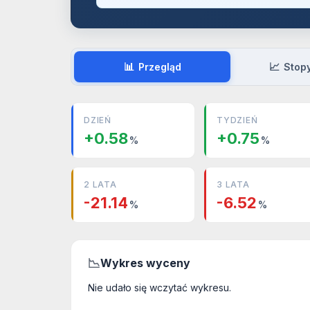
📊
📈
Przegląd
Stop
DZIEŃ
TYDZIEŃ
+0.58
+0.75
%
%
2 LATA
3 LATA
-21.14
-6.52
%
%
📉
Wykres wyceny
Nie udało się wczytać wykresu.