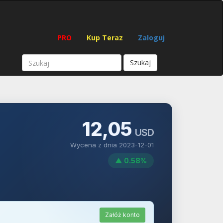
PRO
Kup Teraz
Zaloguj
Szukaj
12,05
USD
Wycena z dnia 2023-12-01
▲ 0.58%
Załóż konto