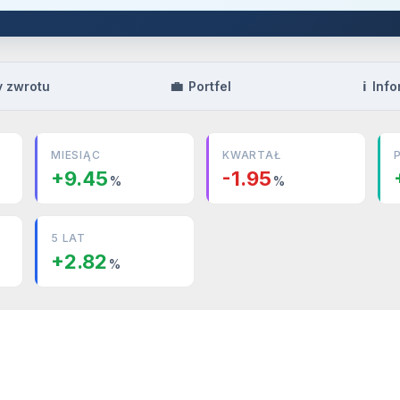
💼
ℹ️
y zwrotu
Portfel
Info
MIESIĄC
KWARTAŁ
+9.45
-1.95
%
%
5 LAT
+2.82
%