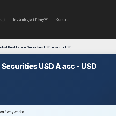
ugi
Instrukcje i filmy
Kontakt
obal Real Estate Securities USD A acc - USD
 Securities USD A acc - USD
, porównywarka