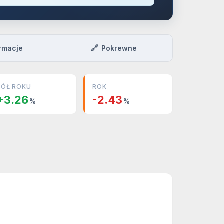
🔗
rmacje
Pokrewne
PÓŁ ROKU
ROK
+3.26
-2.43
%
%