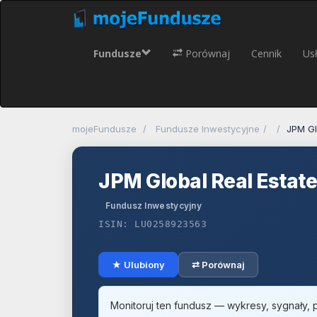
Fundusze
Porównaj
Cennik
Usł
mojeFundusze
Fundusze Inwestycyjne
JPM Gl
JPM Global Real Estate
Fundusz Inwestycyjny
ISIN: LU0258923563
★ Ulubiony
⇄ Porównaj
Monitoruj ten fundusz — wykresy, sygnały