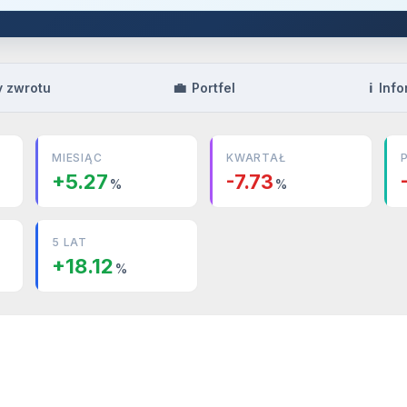
💼
ℹ️
y zwrotu
Portfel
Info
MIESIĄC
KWARTAŁ
+5.27
-7.73
%
%
5 LAT
+18.12
%