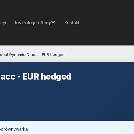
ugi
Instrukcje i filmy
Kontakt
obal Dynamic D acc - EUR hedged
 acc - EUR hedged
, porównywarka