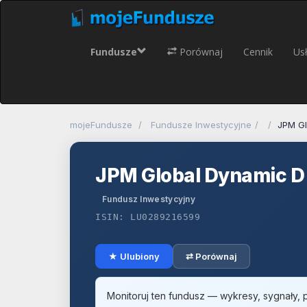
Fundusze
Porównaj
Cennik
Usł
mojeFundusze
Fundusze Inwestycyjne
JPM Gl
JPM Global Dynamic D
Fundusz Inwestycyjny
ISIN: LU0289216599
★ Ulubiony
⇄ Porównaj
Monitoruj ten fundusz — wykresy, sygnały