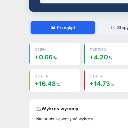
📊
📈
Przegląd
Stop
DZIEŃ
TYDZIEŃ
+0.66
+4.20
%
%
2 LATA
3 LATA
+16.48
+14.73
%
%
📉
Wykres wyceny
Nie udało się wczytać wykresu.