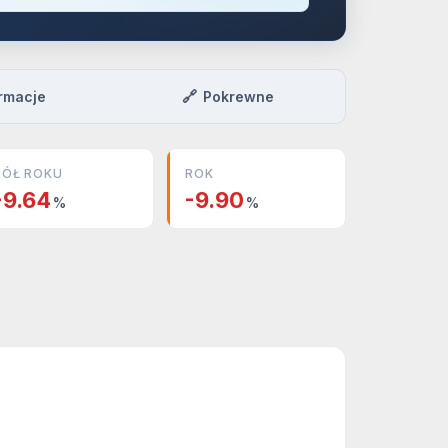
🔗
rmacje
Pokrewne
PÓŁ ROKU
ROK
-9.64
-9.90
%
%