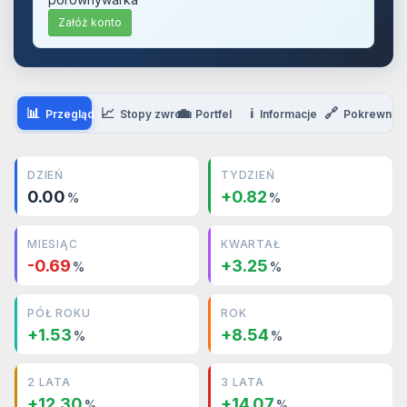
Załóż konto
📊
📈
💼
ℹ️
🔗
Przegląd
Stopy zwrotu
Portfel
Informacje
Pokrewne
DZIEŃ
TYDZIEŃ
0.00
+0.82
%
%
MIESIĄC
KWARTAŁ
-0.69
+3.25
%
%
PÓŁ ROKU
ROK
+1.53
+8.54
%
%
2 LATA
3 LATA
+12.30
+14.07
%
%