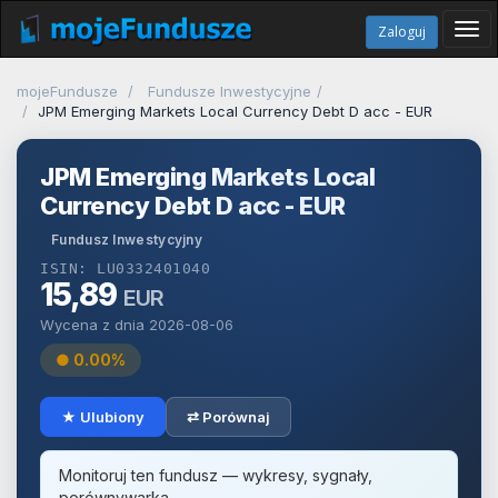
Tog
Zaloguj
navi
mojeFundusze
Fundusze Inwestycyjne
JPM Emerging Markets Local Currency Debt D acc - EUR
JPM Emerging Markets Local
Currency Debt D acc - EUR
Fundusz Inwestycyjny
ISIN: LU0332401040
15,89
EUR
Wycena z dnia 2026-08-06
● 0.00%
★ Ulubiony
⇄ Porównaj
Monitoruj ten fundusz — wykresy, sygnały,
porównywarka