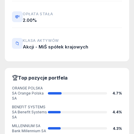
OPŁATA STAŁA
💸
2.00%
KLASA AKTYWÓW
📁
Akcji - MiŚ spółek krajowych
🏆
Top pozycje portfela
ORANGE POLSKA
SA Orange Polska
4.7%
SA
BENEFIT SYSTEMS
SA Benefit Systems
4.4%
SA
MILLENNIUM SA
4.3%
Bank Millennium SA