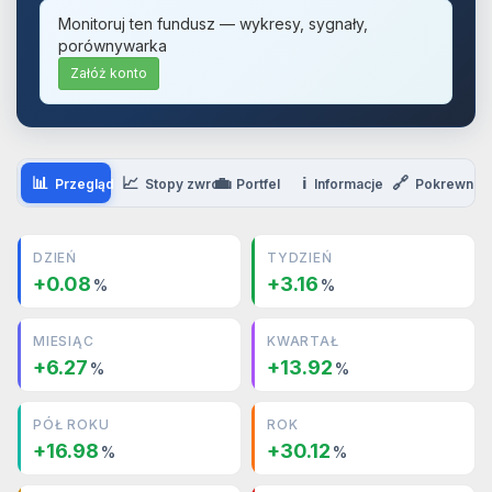
Monitoruj ten fundusz — wykresy, sygnały,
porównywarka
Załóż konto
📊
📈
💼
ℹ️
🔗
Przegląd
Stopy zwrotu
Portfel
Informacje
Pokrewne
DZIEŃ
TYDZIEŃ
+0.08
+3.16
%
%
MIESIĄC
KWARTAŁ
+6.27
+13.92
%
%
PÓŁ ROKU
ROK
+16.98
+30.12
%
%