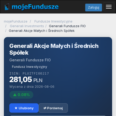
Tog
Zaloguj
navi
mojeFundusze
Fundusze Inwestycyjne
Generali Investments
Generali Fundusze FIO
Generali Akcje Małych i Średnich Spółek
Generali Akcje Małych i Średnich
Spółek
Generali Fundusze FIO
Fundusz Inwestycyjny
ISIN: PLUITFI00217
281,05
PLN
Wycena z dnia 2026-08-06
▲ 0.08%
★ Ulubiony
⇄ Porównaj