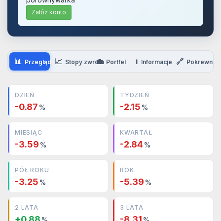
Załóż konto
📊
📈
💼
ℹ️
🔗
Przegląd
Stopy zwrotu
Portfel
Informacje
Pokrewne
DZIEŃ
TYDZIEŃ
-0.87
-2.15
%
%
MIESIĄC
KWARTAŁ
-3.59
-2.84
%
%
PÓŁ ROKU
ROK
-3.25
-5.39
%
%
2 LATA
3 LATA
+0.88
-8.31
%
%