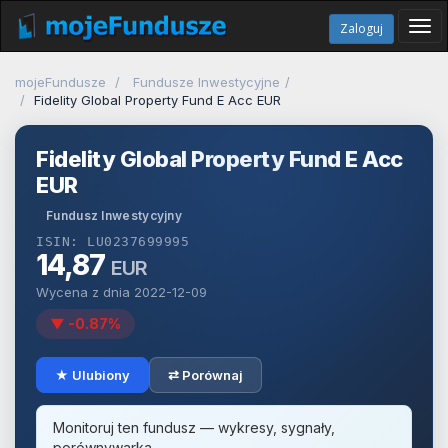
Tog
Zaloguj
navi
mojeFundusze
Fundusze Inwestycyjne
Fidelity Global Property Fund E Acc EUR
Fidelity Global Property Fund E Acc
EUR
Fundusz Inwestycyjny
ISIN: LU0237699995
14,87
EUR
Wycena z dnia 2022-12-09
▼ -0.87%
★ Ulubiony
⇄ Porównaj
Monitoruj ten fundusz — wykresy, sygnały,
porównywarka