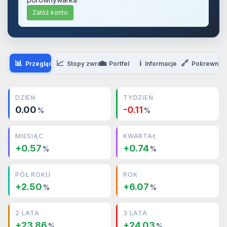
Załóż konto
📊
📈
💼
ℹ️
🔗
Przegląd
Stopy zwrotu
Portfel
Informacje
Pokrewne
DZIEŃ
TYDZIEŃ
0.00
-0.11
%
%
MIESIĄC
KWARTAŁ
+0.57
+0.74
%
%
PÓŁ ROKU
ROK
+2.50
+6.07
%
%
2 LATA
3 LATA
+23.86
+24.03
%
%