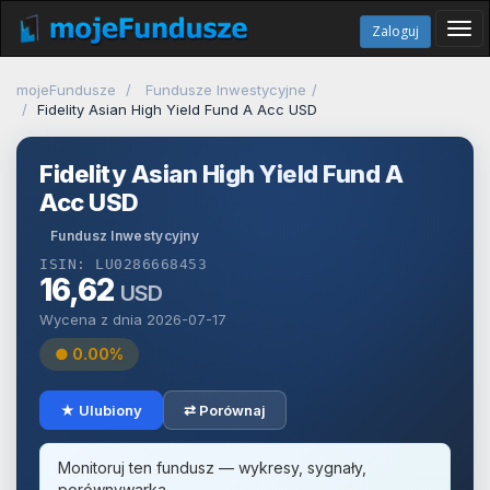
Tog
Zaloguj
navi
mojeFundusze
Fundusze Inwestycyjne
Fidelity Asian High Yield Fund A Acc USD
Fidelity Asian High Yield Fund A
Acc USD
Fundusz Inwestycyjny
ISIN: LU0286668453
16,62
USD
Wycena z dnia 2026-07-17
● 0.00%
★ Ulubiony
⇄ Porównaj
Monitoruj ten fundusz — wykresy, sygnały,
porównywarka