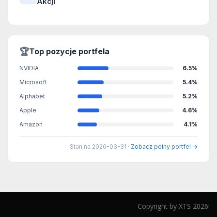
Akcji
🏆
Top pozycje portfela
NVIDIA
6.5%
Microsoft
5.4%
Alphabet
5.2%
Apple
4.6%
Amazon
4.1%
Stan na 2026-03-31 ·
Zobacz pełny portfel →
Copyright by XTS 2026!