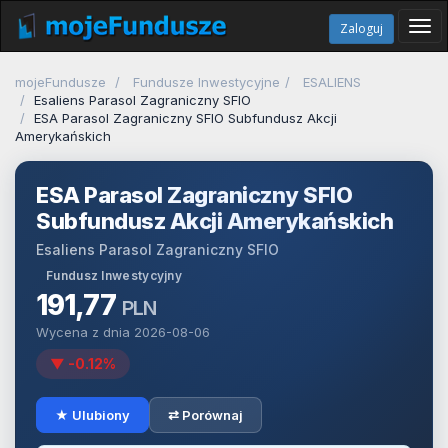
Tog
Zaloguj
navi
mojeFundusze
Fundusze Inwestycyjne
ESALIENS
Esaliens Parasol Zagraniczny SFIO
ESA Parasol Zagraniczny SFIO Subfundusz Akcji
Amerykańskich
ESA Parasol Zagraniczny SFIO
Subfundusz Akcji Amerykańskich
Esaliens Parasol Zagraniczny SFIO
Fundusz Inwestycyjny
191,77
PLN
Wycena z dnia 2026-08-06
▼ -0.12%
★ Ulubiony
⇄ Porównaj