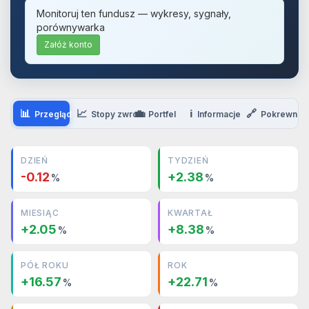
Monitoruj ten fundusz — wykresy, sygnały,
porównywarka
Załóż konto
📊
📈
💼
ℹ️
🔗
Przegląd
Stopy zwrotu
Portfel
Informacje
Pokrewne
DZIEŃ
TYDZIEŃ
-0.12
+2.38
%
%
MIESIĄC
KWARTAŁ
+2.05
+8.38
%
%
PÓŁ ROKU
ROK
+16.57
+22.71
%
%