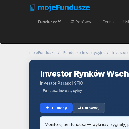
Fundusze
Porównaj
Cennik
Usł
mojeFundusze
Fundusze Inwestycyjne
Investors
Investor Rynków Wsc
Investor Parasol SFIO
Fundusz Inwestycyjny
★ Ulubiony
⇄ Porównaj
Monitoruj ten fundusz — wykresy, sygnały