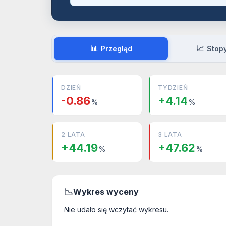
📊
📈
Przegląd
Stop
DZIEŃ
TYDZIEŃ
-0.86
+4.14
%
%
2 LATA
3 LATA
+44.19
+47.62
%
%
📉
Wykres wyceny
Nie udało się wczytać wykresu.