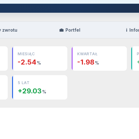
💼
ℹ️
y zwrotu
Portfel
Info
MIESIĄC
KWARTAŁ
-2.54
-1.98
%
%
5 LAT
+29.03
%