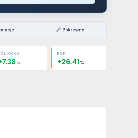
🔗
rmacje
Pokrewne
PÓŁ ROKU
ROK
+7.38
+26.41
%
%