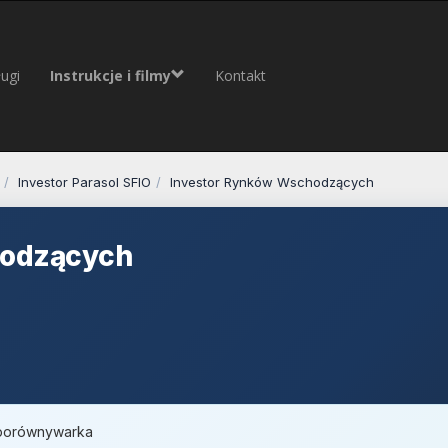
ugi
Instrukcje i filmy
Kontakt
Investor Parasol SFIO
Investor Rynków Wschodzących
hodzących
, porównywarka