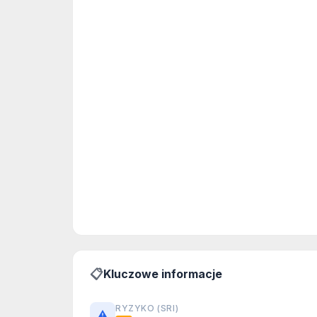
📋
Kluczowe informacje
RYZYKO (SRI)
⚠️