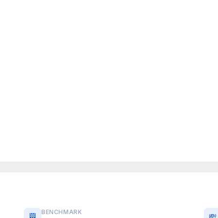
BENCHMARK
🏁
💸