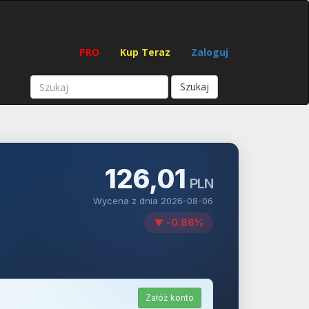
PRO
Kup Teraz
Zaloguj
Szukaj
126,01
PLN
Wycena z dnia 2026-08-06
▼ -0.86%
Załóż konto