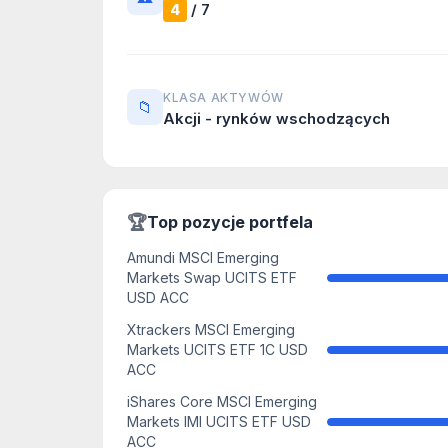
/ 7
4
KLASA AKTYWÓW
📁
Akcji - rynków wschodzących
🏆
Top pozycje portfela
Amundi MSCI Emerging
Markets Swap UCITS ETF
USD ACC
Xtrackers MSCI Emerging
Markets UCITS ETF 1C USD
ACC
iShares Core MSCI Emerging
Markets IMI UCITS ETF USD
ACC