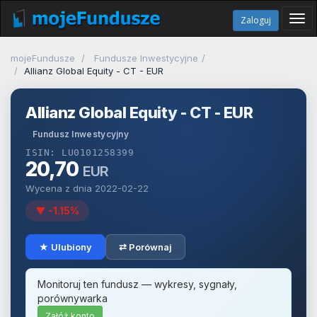
Tog
Zaloguj
navi
mojeFundusze
Fundusze Inwestycyjne
Allianz Global Equity - CT - EUR
Allianz Global Equity - CT - EUR
Fundusz Inwestycyjny
ISIN: LU0101258399
20,70
EUR
Wycena z dnia 2022-02-22
▼ -1.15%
★ Ulubiony
⇄ Porównaj
Monitoruj ten fundusz — wykresy, sygnały,
porównywarka
Załóż konto