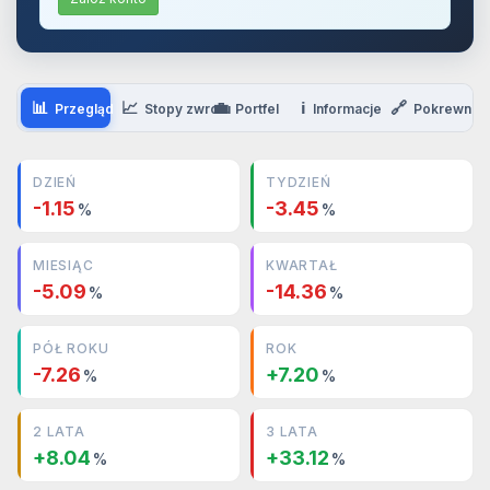
📊
📈
💼
ℹ️
🔗
Przegląd
Stopy zwrotu
Portfel
Informacje
Pokrewne
DZIEŃ
TYDZIEŃ
-1.15
-3.45
%
%
MIESIĄC
KWARTAŁ
-5.09
-14.36
%
%
PÓŁ ROKU
ROK
-7.26
+7.20
%
%
2 LATA
3 LATA
+8.04
+33.12
%
%