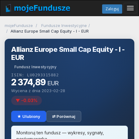
Tog
Zaloguj
navi
mojeFundusze
Fundusze Inwestycyjne
Allianz Europe Small Cap Equity - I - EUR
Allianz Europe Small Cap Equity - I -
EUR
Fundusz Inwestycyjny
ISIN: LU0293315882
2 374,89
EUR
Wycena z dnia 2023-02-28
▼ -0.03%
★ Ulubiony
⇄ Porównaj
Monitoruj ten fundusz — wykresy, sygnały,
porównywarka