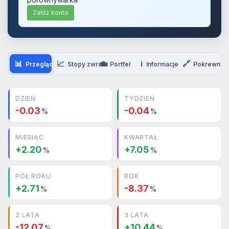
Załóż konto
📊
📈
💼
ℹ️
🔗
Przegląd
Stopy zwrotu
Portfel
Informacje
Pokrewne
DZIEŃ
TYDZIEŃ
-0.03
-0.04
%
%
MIESIĄC
KWARTAŁ
+2.20
+7.05
%
%
PÓŁ ROKU
ROK
+2.71
-8.37
%
%
2 LATA
3 LATA
-12.07
+10.44
%
%