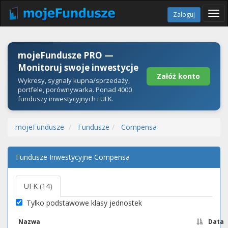
Tog
Zaloguj
navi
mojeFundusze PRO —
Monitoruj swoje inwestycje
Załóż konto
Wykresy, sygnały kupna/sprzedaży,
portfele, porównywarka. Ponad 4000
funduszy inwestycyjnych i UFK.
mojeFundusze
Fundusze
Compensa
Fundusze Inwestycyjne Compensa
UFK (14)
Tylko podstawowe klasy jednostek
Nazwa
Data